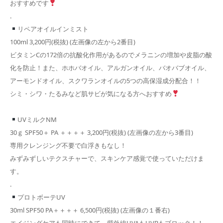
おすすめです
.
リペアオイルインミスト
100ml 3,200円(税抜) (左画像の左から2番目)
ビタミンCの172倍の抗酸化作用があるのでメラニンの増加や皮脂の酸
化を防止！また、ホホバオイル、アルガンオイル、バオバブオイル、
アーモンドオイル、スクワランオイルの5つの高保湿成分配合！！
シミ・シワ・たるみなど肌サビが気になる方へおすすめ
UVミルクNM
30ｇ SPF50＋ PA ＋＋＋＋ 3,200円(税抜) (左画像の左から3番目)
専用クレンジング不要で白浮きもなし！
みずみずしいテクスチャーで、スキンケア感覚で使っていただけま
す。
.
プロトボーテUV
30ml SPF50 PA＋＋＋＋ 6,500円(税抜) (左画像の１番右)
エイジングケアも同時にできて、紫外線UVAもUVBもブロック！！