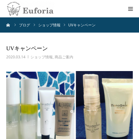
ーム
ブログ
ショップ情報
UVキャンペーン
初めての方へ
メニュー
UVキャンペーン
2020.03.14
ショップ情報
,
商品ご案内
店舗情報
お知らせ
ブログ
アクセス
お問い合わせ